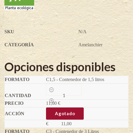
SKU
N/A
CATEGORÍA
Amelanchier
Opciones disponibles
C1,5 - Contenedor de 1,5 litros
Sleyt
-
Amelanchier
11,00
alnifolia
€
quantity
Agotado
€
11,00
C3 - Contenedor de 3 Litros