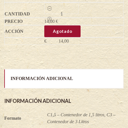
Sleyt
-
Amelanchier
14,00
alnifolia
€
quantity
Agotado
€
14,00
INFORMACIÓN ADICIONAL
INFORMACIÓN ADICIONAL
C1,5 – Contenedor de 1,5 litros, C3 –
Formato
Contenedor de 3 Litros