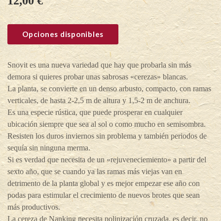
12,00
€
Opciones disponibles
Snovit es una nueva variedad que hay que probarla sin más
demora si quieres probar unas sabrosas «cerezas» blancas.
La planta, se convierte en un denso arbusto, compacto, con ramas
verticales, de hasta 2-2,5 m de altura y 1,5-2 m de anchura.
Es una especie rústica, que puede prosperar en cualquier
ubicación siempre que sea al sol o como mucho en semisombra.
Resisten los duros inviernos sin problema y también periodos de
sequía sin ninguna merma.
Si es verdad que necesita de un «rejuveneciemiento» a partir del
sexto año, que se cuando ya las ramas más viejas van en
detrimento de la planta global y es mejor empezar ese año con
podas para estimular el crecimiento de nuevos brotes que sean
más productivos.
La cereza de Nanking necesita polinización cruzada, es decir, no