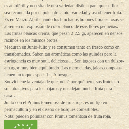
es autofértil y necesita de otra variedad distinta para que su flor
sea fecundada por el polen de la otra variedad y así obtener fruta.
Es en Marzo-Abril cuando los hinchados botones florales rosas se
abren en un explosión de color blanco de esas flores pequeñas.
Las frutas blancas-crema, que pesan 2-2,5 gr, aparecen en densos
racimos en los mismos brotes.
Maduran en Junio-Julio y se consumen tanto en fresco como en
transformados. Saben tan aromáticas como las guindas pero la
astringencia es muy sutil, deliciosas… Son jugosas con un dulzor-
amargor muy bien equilibrado. Las mermeladas, jaleas,compotas
tienen un toque especial… A bosque…
Snovit tiene la ventaja de que, no sé por qué pero, sus frutos no
son atractivos para los pájaros y nos dejan mucha fruta para
casa…
Junto con el Prunus tomentosa de fruta roja, es un fijo en
permacultura y en el diseño de bosques comestibles.
Nota: pueden polinizar con Prunus tomentosa de fruta roja.