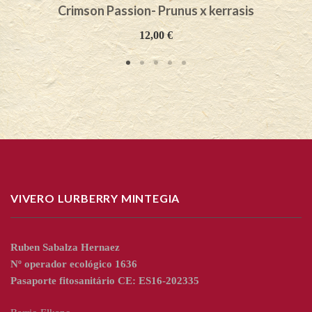
Crimson Passion- Prunus x kerrasis
12,00
€
VIVERO LURBERRY MINTEGIA
Ruben Sabalza Hernaez
Nº operador ecológico 1636
Pasaporte fitosanitário CE: ES16-202335