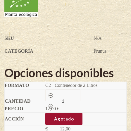
SKU
N/A
CATEGORÍA
Prunus
Opciones disponibles
C2 - Contenedor de 2 Litros
Snovit
-
Prunus
12,00
tomentosa
€
quantity
Agotado
€
12,00