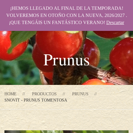
¡HEMOS LLEGADO AL FINAL DE LA TEMPORADA!
VOLVEREMOS EN OTOÑO CON LA NUEVA, 2026/2027 .
¡QUE TENGÁIS UN FANTÁSTICO VERANO!
Descartar
Prunus
HOME
PRODUCTOS
PRUNUS
SNOVIT - PRUNUS TOMENTOSA