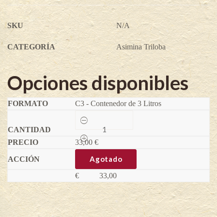
SKU
N/A
CATEGORÍA
Asimina Triloba
Opciones disponibles
C3 - Contenedor de 3 Litros
Pawpaw
Sweet
Dream
33,00
-
€
Asimina
triloba
Agotado
(Variedad
injertada)
€
33,00
quantity