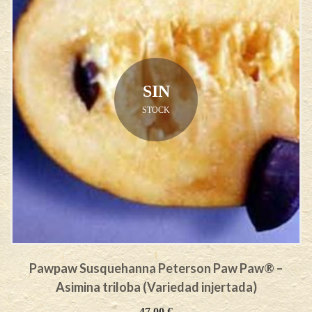
SIN
STOCK
Pawpaw Susquehanna Peterson Paw Paw® –
Asimina triloba (Variedad injertada)
47,00
€