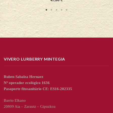
VIVERO LURBERRY MINTEGIA
Ruben Sabalza Hernaez
Nº operador ecológico 1636
Pasaporte fitosanitário CE: ES16-202335
Barrio Elkano
20809 Aia – Zarautz – Gipuzkoa