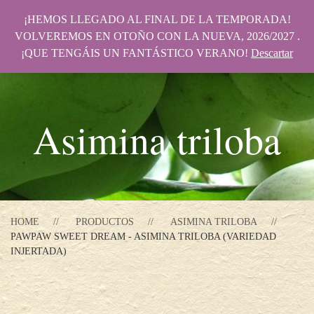
¡HEMOS LLEGADO AL FINAL DE LA TEMPORADA!
VOLVEREMOS EN OTOÑO CON LA NUEVA, 2026/2027 .
¡QUE TENGÁIS UN FANTÁSTICO VERANO!
Descartar
Asimina triloba
HOME
PRODUCTOS
ASIMINA TRILOBA
PAWPAW SWEET DREAM - ASIMINA TRILOBA (VARIEDAD
INJERTADA)