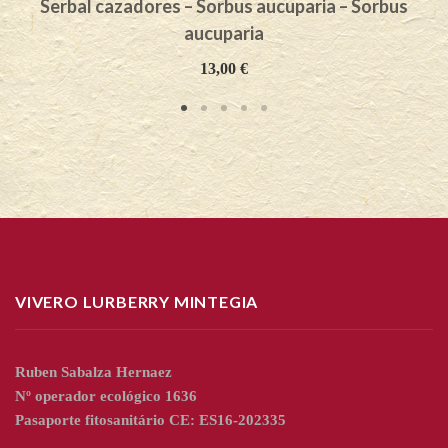
Serbal cazadores – Sorbus aucuparia – Sorbus
aucuparia
13,00
€
VIVERO LURBERRY MINTEGIA
Ruben Sabalza Hernaez
Nº operador ecológico 1636
Pasaporte fitosanitário CE: ES16-202335