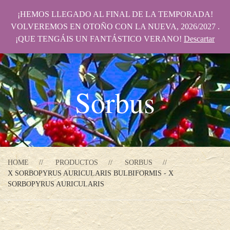
¡HEMOS LLEGADO AL FINAL DE LA TEMPORADA!
VOLVEREMOS EN OTOÑO CON LA NUEVA, 2026/2027 .
¡QUE TENGÁIS UN FANTÁSTICO VERANO!
Descartar
Sorbus
HOME
PRODUCTOS
SORBUS
X SORBOPYRUS AURICULARIS BULBIFORMIS - X
SORBOPYRUS AURICULARIS