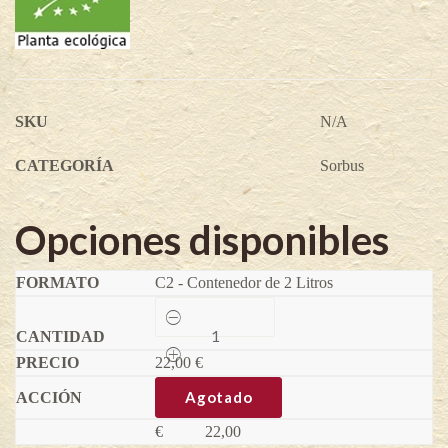
SKU
N/A
CATEGORÍA
Sorbus
Opciones disponibles
C2 - Contenedor de 2 Litros
x
Sorbopyrus
auricularis
22,00
bulbiformis
€
-
x
Agotado
Sorbopyrus
auricularis
€
22,00
quantity