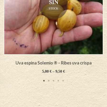
SIN
STOCK
Uva espina Solemio ® – Ribes uva crispa
5,00
€
–
9,50
€