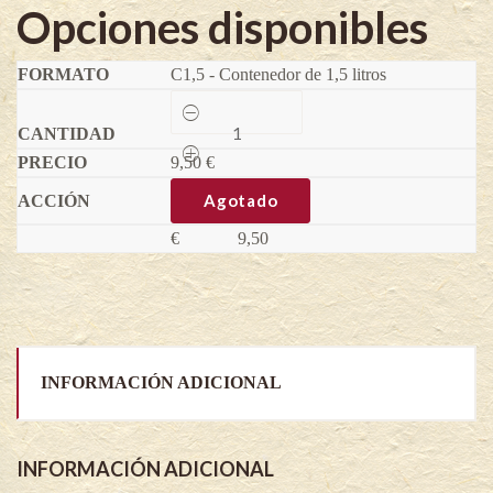
Opciones disponibles
C1,5 - Contenedor de 1,5 litros
Uva
espina
Xenia
9,50
®
€
-
Ribes
Agotado
uva
crispa
€
9,50
quantity
INFORMACIÓN ADICIONAL
INFORMACIÓN ADICIONAL