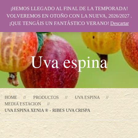
¡HEMOS LLEGADO AL FINAL DE LA TEMPORADA!
VOLVEREMOS EN OTOÑO CON LA NUEVA, 2026/2027 .
¡QUE TENGÁIS UN FANTÁSTICO VERANO!
Descartar
Uva espina
HOME
PRODUCTOS
UVA ESPINA
MEDIA ESTACION
UVA ESPINA XENIA ® - RIBES UVA CRISPA