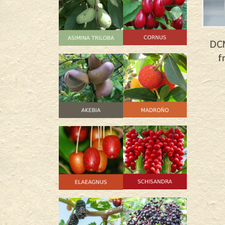
na Little
DCM Abono ecológico para
DCM
es nigrum
frutas pequeñas 1,5 Kg.
f
15,00
€