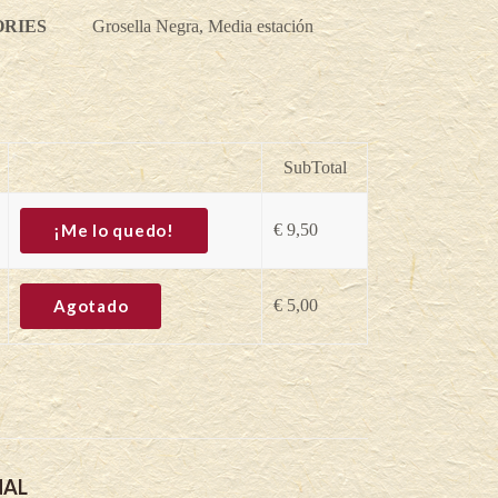
RIES
Grosella Negra
,
Media estación
SubTotal
¡Me lo quedo!
€
9,50
Agotado
€
5,00
NAL