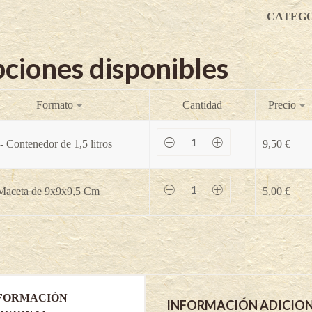
CATEGO
ciones disponibles
Formato
Cantidad
Precio
Grosella
- Contenedor de 1,5 litros
9,50
€
negra
Titania
-
Ribes
Grosella
 Maceta de 9x9x9,5 Cm
5,00
€
nigrum
negra
quantity
Titania
-
Ribes
nigrum
quantity
FORMACIÓN
INFORMACIÓN ADICIO