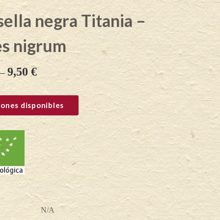
ella negra Titania –
es nigrum
9,50
€
–
ones disponibles
N/A