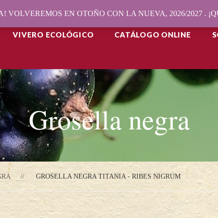
! VOLVEREMOS EN OTOÑO CON LA NUEVA, 2026/2027 . 
VIVERO ECOLÓGICO
CATÁLOGO ONLINE
S
Grosella negra
GRA
GROSELLA NEGRA TITANIA - RIBES NIGRUM