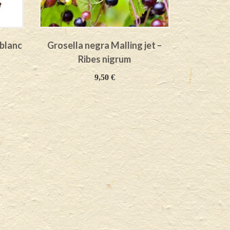
eblanc
Grosella negra Malling jet –
Grosella
Ribes nigrum
Black Su
9,50
€