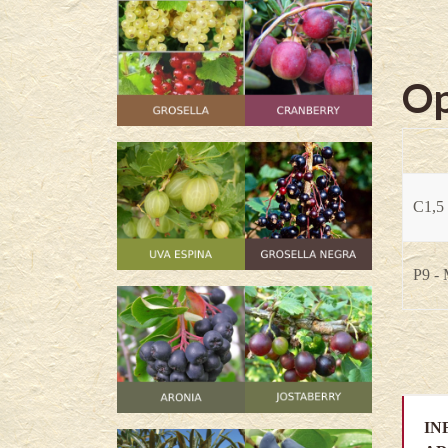
Op
C1,5 
P9 -
IN