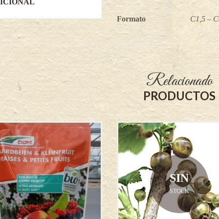
ICIONAL
Formato
C1,5 – C
Relacionado
PRODUCTOS
SIN
STOCK