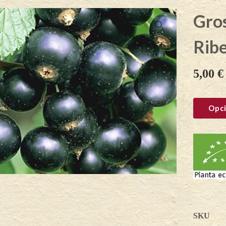
Gros
Rib
5,00
€
Opci
SKU