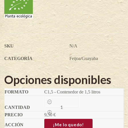
SKU
N/A
CATEGORÍA
Feijoa/Guayaba
Opciones disponibles
C1,5 - Contenedor de 1,5 litros
Triumph-
Feijoa
sellowiana
9,50
quantity
€
¡Me lo quedo!