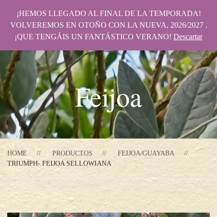
¡HEMOS LLEGADO AL FINAL DE LA TEMPORADA!
VOLVEREMOS EN OTOÑO CON LA NUEVA, 2026/2027 .
¡QUE TENGÁIS UN FANTÁSTICO VERANO!
Descartar
Feijoa
HOME
PRODUCTOS
FEIJOA/GUAYABA
TRIUMPH- FEIJOA SELLOWIANA