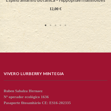
Espino amarillo Botanica – Hippophae rhamnoides
12,00
€
VIVERO LURBERRY MINTEGIA
Ruben Sabalza Hernaez
Nº operador ecológico 1636
Pasaporte fitosanitário CE: ES16-202335