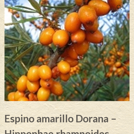
Espino amarillo Dorana –
Hippophae rhamnoides