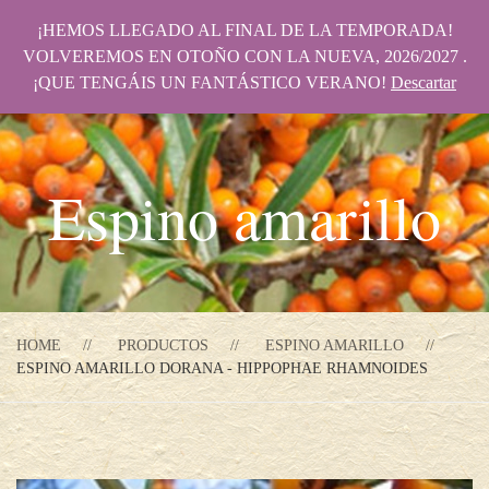
¡HEMOS LLEGADO AL FINAL DE LA TEMPORADA!
VOLVEREMOS EN OTOÑO CON LA NUEVA, 2026/2027 .
¡QUE TENGÁIS UN FANTÁSTICO VERANO!
Descartar
Espino amarillo
HOME
PRODUCTOS
ESPINO AMARILLO
ESPINO AMARILLO DORANA - HIPPOPHAE RHAMNOIDES