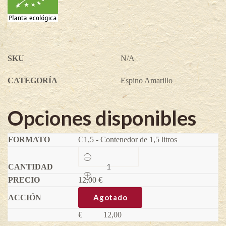
SKU
N/A
CATEGORÍA
Espino Amarillo
Opciones disponibles
C1,5 - Contenedor de 1,5 litros
Espino
amarillo
Dorana
12,00
-
€
Hippophae
rhamnoides
Agotado
quantity
€
12,00