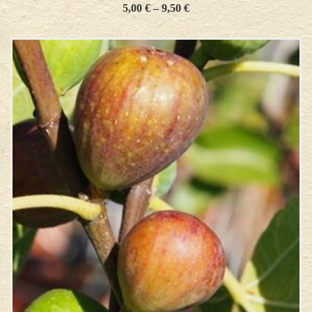
5,00
€
–
9,50
€