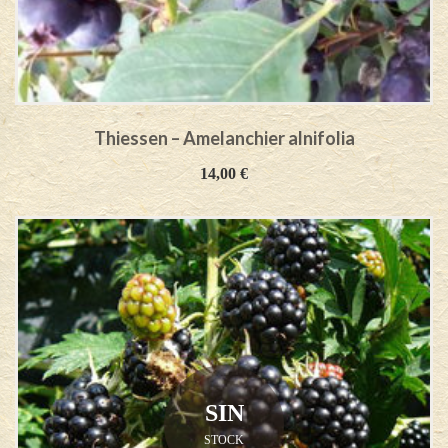
Thiessen – Amelanchier alnifolia
14,00
€
SIN
STOCK