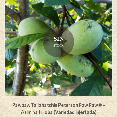
SIN
STOCK
Pawpaw Tallahatchie Peterson Paw Paw® –
Asimina triloba (Variedad injertada)