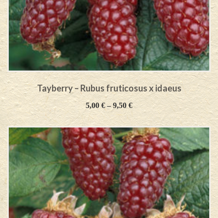
Tayberry – Rubus fruticosus x idaeus
5,00
€
–
9,50
€