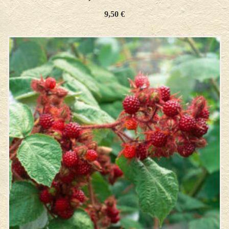
9,50
€