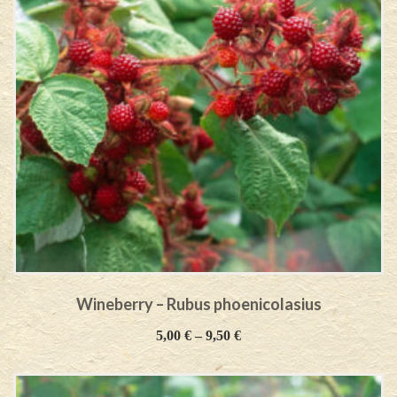
Wineberry – Rubus phoenicolasius
5,00
€
–
9,50
€