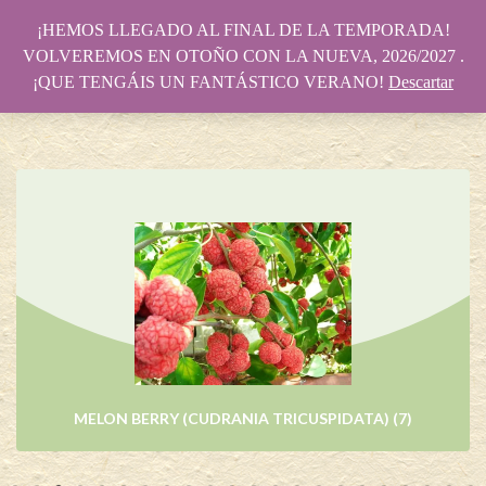
¡HEMOS LLEGADO AL FINAL DE LA TEMPORADA!
VOLVEREMOS EN OTOÑO CON LA NUEVA, 2026/2027 .
¡QUE TENGÁIS UN FANTÁSTICO VERANO!
Descartar
NASHI
(4)