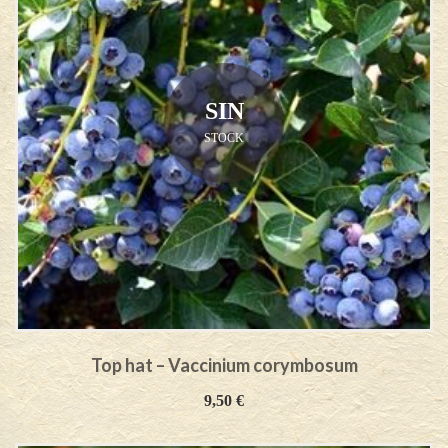
SIN
STOCK
Top hat – Vaccinium corymbosum
9,50
€