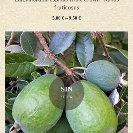
fruticosus
5,00
€
–
9,50
€
SIN
STOCK