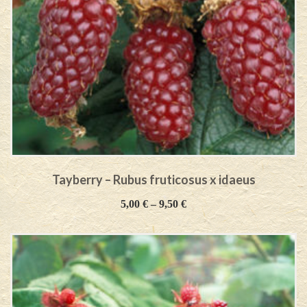
Tayberry – Rubus fruticosus x idaeus
5,00
€
–
9,50
€