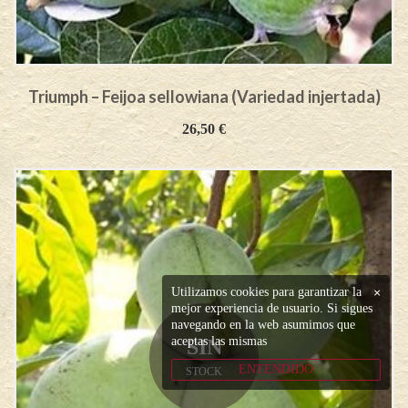
Triumph – Feijoa sellowiana (Variedad injertada)
26,50
€
Utilizamos cookies para garantizar la
×
mejor experiencia de usuario. Si sigues
navegando en la web asumimos que
aceptas las mismas
SIN
ENTENDIDO
STOCK