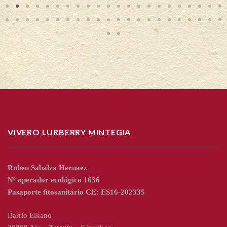
VIVERO LURBERRY MINTEGIA
Ruben Sabalza Hernaez
Nº operador ecológico 1636
Pasaporte fitosanitário CE: ES16-202335
Barrio Elkano