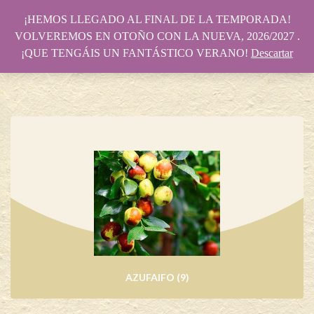
¡HEMOS LLEGADO AL FINAL DE LA TEMPORADA!
VOLVEREMOS EN OTOÑO CON LA NUEVA, 2026/2027 .
¡QUE TENGÁIS UN FANTÁSTICO VERANO!
Descartar
AZUFAIFO
(9)