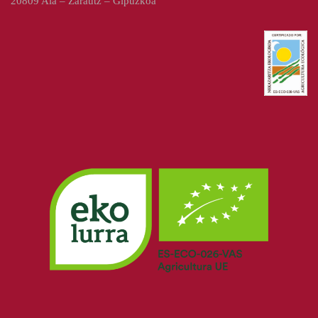
20809 Aia – Zarautz – Gipuzkoa